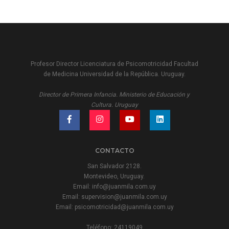
Profesor Director Licenciatura de Psicomotricidad Facultad
de Medicina Universidad de la República. Uruguay.
Director de Primera Infancia. Ministerio de Educación y
Cultura. Uruguay
CONTACTO
San Salvador 2128.
Montevideo, Uruguay.
Email:
info@juanmila.com.uy
Email:
supervision@juanmila.com.uy
Email:
psicomotricidad@juanmila.com.uy
Teléfono: 24119049